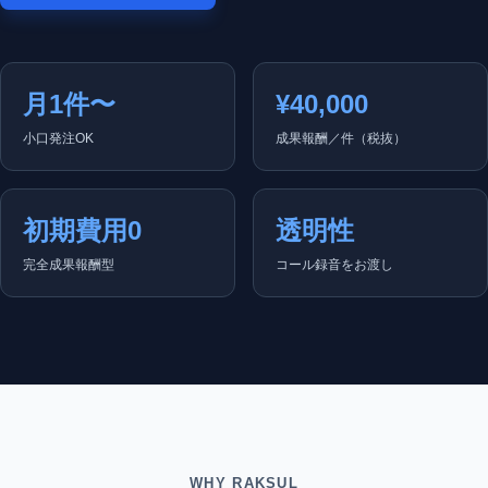
月1件〜
¥40,000
小口発注OK
成果報酬／件（税抜）
初期費用0
透明性
完全成果報酬型
コール録音をお渡し
WHY RAKSUL