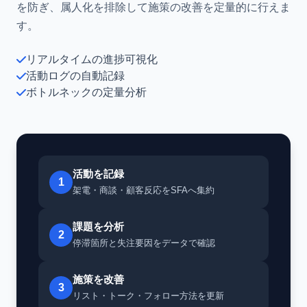
を防ぎ、属人化を排除して施策の改善を定量的に行えま
す。
リアルタイムの進捗可視化
活動ログの自動記録
ボトルネックの定量分析
活動を記録
1
架電・商談・顧客反応をSFAへ集約
課題を分析
2
停滞箇所と失注要因をデータで確認
施策を改善
3
リスト・トーク・フォロー方法を更新