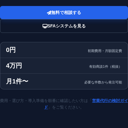
無料で相談する
SFAシステムを見る
0円
初期費用・月額固定費
4万円
有効商談1件（税抜）
月1件〜
必要な件数から発注可能
費用・選び方・導入準備を順番に確認したい方は「
営業代行の検討ガイ
ド
」をご覧ください。