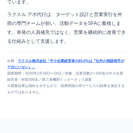
ています。
ラクスル アポ代行は、ターゲット設計と営業実行を外
部の専門チームが担い、活動データをSFAに蓄積しま
す。単発の人員補充ではなく、営業を継続的に改善でき
る仕組みとして支援します。
出典：
ラクスル株式会社「中小企業経営者の85.0%は『社外の相談相手が
十分にいない』」
調査期間：2026年2月19日〜24日／対象：従業員数2〜100名の中小企業
経営者・幹部300名／第三者機関インターネット調査
※調査結果は傾向を示すもので、因果関係や本サービスの効果を保証する
ものではありません。