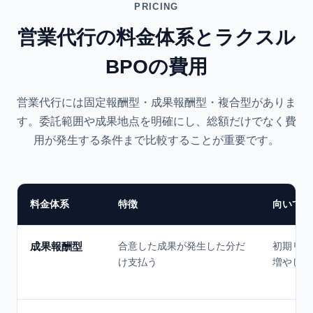
PRICING
営業代行の料金体系とラクスル
BPOの費用
営業代行には固定報酬型・成果報酬型・複合型がありま
す。委託範囲や成果地点を明確にし、総額だけでなく費
用が発生する条件まで比較することが重要です。
料金体系
特徴
向いてい
成果報酬型
合意した成果が発生した分だ
初期リス
け支払う
増やした